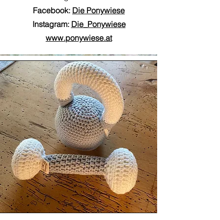
Facebook:
Die Ponywiese
Instagram:
Die_Ponywiese
www.ponywiese.at