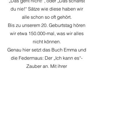
„Das geht nicht!“, oder „Das schaffst
du nie!“ Sätze wie diese haben wir
alle schon so oft gehört.
Bis zu unserem 20. Geburtstag hören
wir etwa 150.000-mal, was wir alles
nicht können.
Genau hier setzt das Buch Emma und
die Federmaus: Der „Ich kann es“-
Zauber an. Mit ihrer
liebevoll gestalteten Geschichte zeigt
Margit Wickhoff, fixes Mama-Training-
Mitglied und Mutter
einer 11-jährigen Tochter: Mit dem
richtigen Mindset lasse sich mentale
Grenzen überwinden.
www.federmaus.at