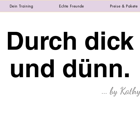
Dein Training
Echte Freunde
Preise & Pakete
Durch dick
und dünn.
... by Kath