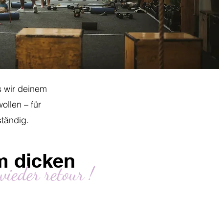
ss wir deinem
llen – für
ständig.
m dicken
ieder retour !